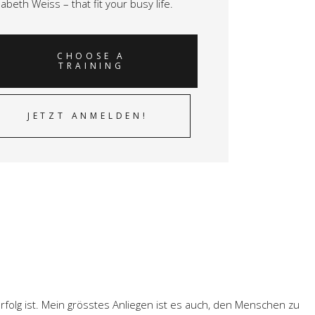
isabeth Weiss –
that fit your busy life.
CHOOSE A
TRAINING
JETZT ANMELDEN!
folg ist. Mein grösstes Anliegen ist es auch, den Menschen zu