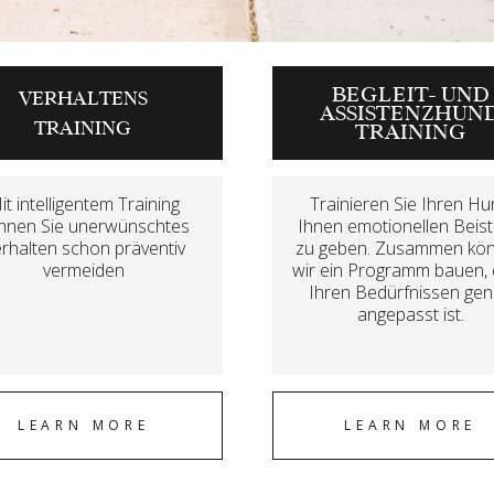
BEGLEIT- UND
VERHALTENS
ASSISTENZHUN
TRAINING
TRAINING
it intelligentem Training
Trainieren Sie Ihren H
nnen Sie unerwünschtes
Ihnen emotionellen Beis
rhalten schon präventiv
zu geben. Zusammen kö
vermeiden
wir ein Programm bauen,
Ihren Bedürfnissen ge
angepasst ist.
LEARN MORE
LEARN MORE