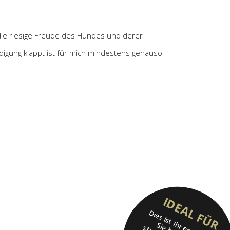
ie riesige Freude des Hundes und derer
igung klappt ist für mich mindestens genauso
IDEAL FÜR
Dies ist Ihr erster Hund