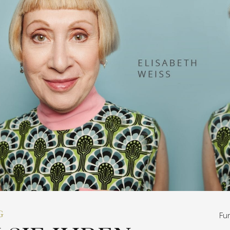
G
Fun