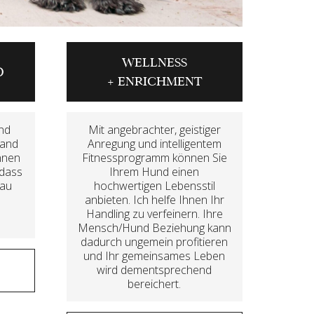
WELLNESS
D
+ ENRICHMENT
und
Mit angebrachter, geistiger
tand
Anregung und intelligentem
nnen
Fitnessprogramm können Sie
 dass
Ihrem Hund einen
nau
hochwertigen Lebensstil
anbieten. Ich helfe Ihnen Ihr
Handling zu verfeinern. Ihre
Mensch/Hund Beziehung kann
dadurch ungemein profitieren
und Ihr gemeinsames Leben
wird dementsprechend
bereichert.