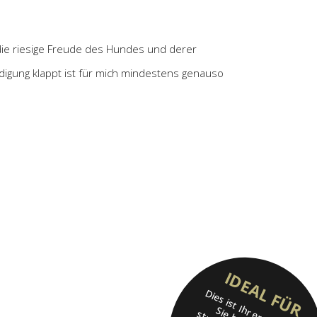
ie riesige Freude des Hundes und derer
igung klappt ist für mich mindestens genauso
IDEAL FÜR
Dies ist Ihr erster Hund