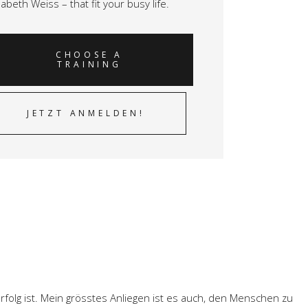
isabeth Weiss –
that fit your busy life.
CHOOSE A
TRAINING
JETZT ANMELDEN!
folg ist. Mein grösstes Anliegen ist es auch, den Menschen zu