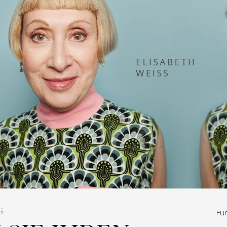
G
Fun