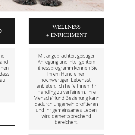
WELLNESS
D
+ ENRICHMENT
und
Mit angebrachter, geistiger
tand
Anregung und intelligentem
nnen
Fitnessprogramm können Sie
 dass
Ihrem Hund einen
nau
hochwertigen Lebensstil
anbieten. Ich helfe Ihnen Ihr
Handling zu verfeinern. Ihre
Mensch/Hund Beziehung kann
dadurch ungemein profitieren
und Ihr gemeinsames Leben
wird dementsprechend
bereichert.